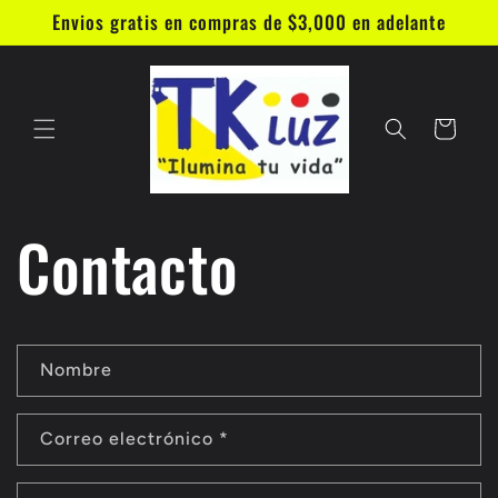
Ir
Envios gratis en compras de $3,000 en adelante
directamente
al contenido
Carrito
Contacto
F
Nombre
o
r
Correo electrónico
*
m