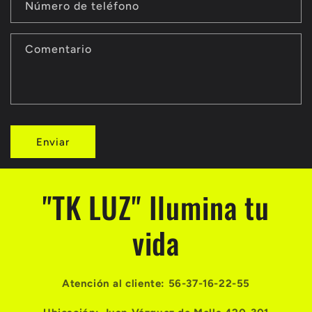
u
Número de teléfono
l
a
Comentario
r
i
o
Enviar
d
e
c
"TK LUZ" Ilumina tu
o
vida
n
t
Atención al cliente: 56-37-16-22-55
a