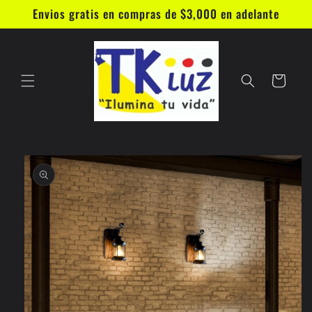
Ir
Envios gratis en compras de $3,000 en adelante
directamente
al contenido
Carrito
Ir
directamente
a la
información
del producto