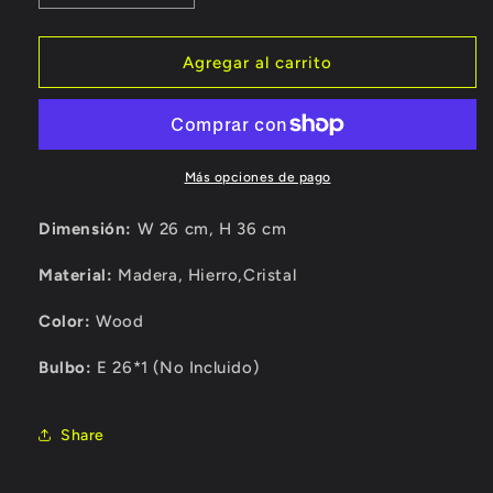
cantidad
cantidad
para
para
Arbotante
Arbotante
Agregar al carrito
1
1
TK23
TK23
Más opciones de pago
Dimensión:
W 26 cm, H 36 cm
Material:
Madera, Hierro,Cristal
Color:
Wood
Bulbo:
E 26*1 (No Incluido)
Share