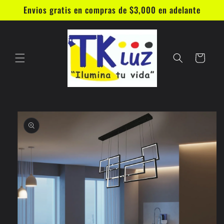
Ir
Envios gratis en compras de $3,000 en adelante
directamente
al contenido
Carrito
Ir
directamente
a la
información
del producto