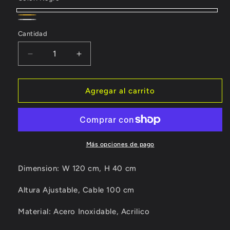
Negro
Dorado
Silver
Cantidad
Reducir
Aumentar
cantidad
cantidad
para
para
Candil
Candil
Agregar al carrito
Colgante
Colgante
Led
Led
Estilo
Estilo
Moderno
Moderno
TK44
TK44
Más opciones de pago
Dimension:
W 120 cm, H 40 cm
Altura Ajustable, Cable 100 cm
Material:
Acero Inoxidable, Acrilico