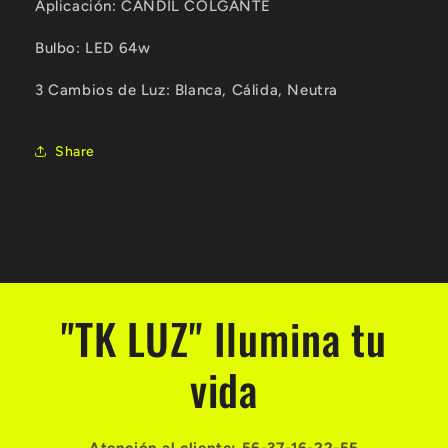
Aplicación:
CANDIL COLGANTE
Bulbo:
LED 64w
3 Cambios de Luz:
Blanca, Cálida, Neutra
Share
"TK LUZ" Ilumina tu
vida