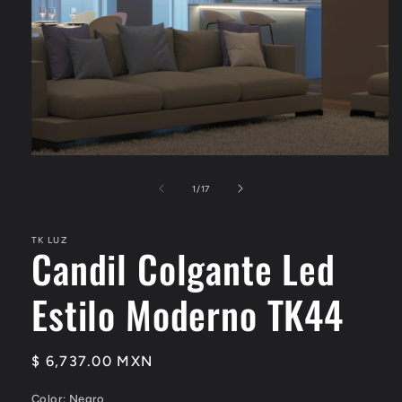
Abrir
elemento
multimedia
de
1
/
17
1
en
una
TK LUZ
ventana
Candil Colgante Led
modal
Estilo Moderno TK44
Precio
$ 6,737.00 MXN
habitual
Color:
Negro