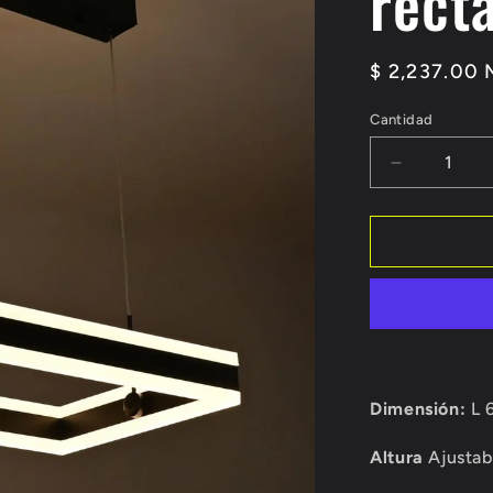
rect
Precio
$ 2,237.00
habitual
Cantidad
Reducir
cantidad
para
Candil
de
led
suspendid
1
rectángulo
TK27
Dimensión:
L 
Altura
Ajustab