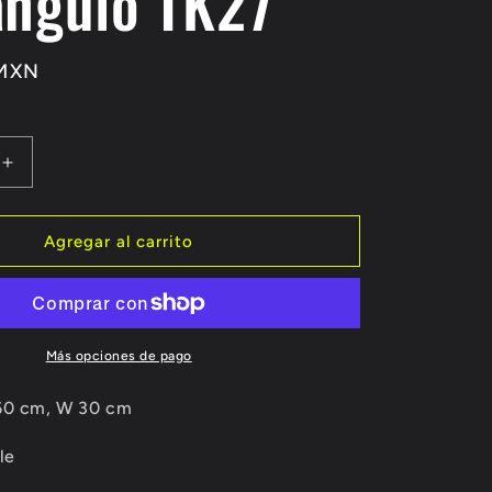
ángulo TK27
 MXN
Aumentar
cantidad
para
Candil
Agregar al carrito
de
led
o
suspendido
1
rectángulo
Más opciones de pago
TK27
60 cm, W 30 cm
le