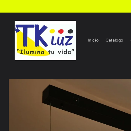
Ir
directamente
al contenido
Inicio
Catálogo
Ir
directamente
a la
información
del producto