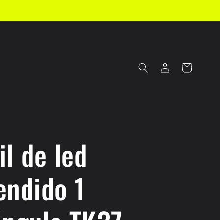
Iniciar
Carrito
sesión
l de led
endido 1