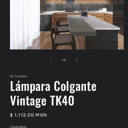
Abrir
elemento
multimedia
de
1
/
6
1
en
una
MI TIENDA
ventana
Lámpara Colgante
modal
Vintage TK40
Precio
$ 1,112.00 MXN
habitual
Cantidad