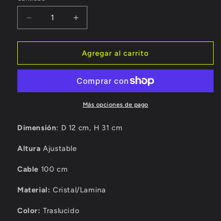
Reducir
Aumentar
cantidad
cantidad
para
para
Lámpara
Lámpara
Agregar al carrito
Colgante
Colgante
Vintage
Vintage
TK40
TK40
Más opciones de pago
Dimensión
: D 12 cm, H 31 cm
Altura
Ajustable
Cable
100 cm
Material:
Cristal/Lamina
Color:
Traslucido