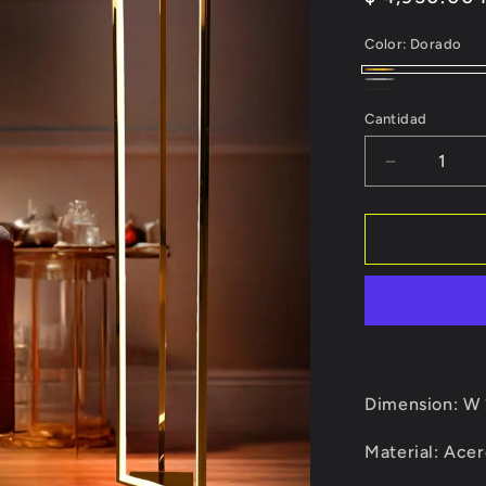
habitual
Color:
Dorado
Dorado
Gris
Negro
Cantidad
Reducir
cantidad
para
Lámpara
de
Piso
Estilo
Moderno
TK49
Dimension:
W 
Material:
Acero