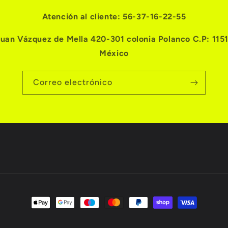
Atención al cliente: 56-37-16-22-55
Juan Vázquez de Mella 420-301 colonia Polanco C.P: 115
México
Correo electrónico
Formas
de