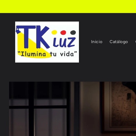
Ir
directamente
al contenido
Inicio
Catálogo
Ir
directamente
a la
información
del producto