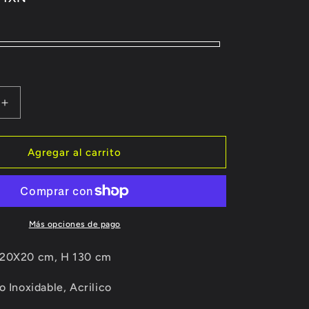
Aumentar
cantidad
para
Lámpara
Agregar al carrito
de
Piso
Estilo
Moderno
TK49
Más opciones de pago
20X20 cm, H 130 cm
 Inoxidable, Acrilico