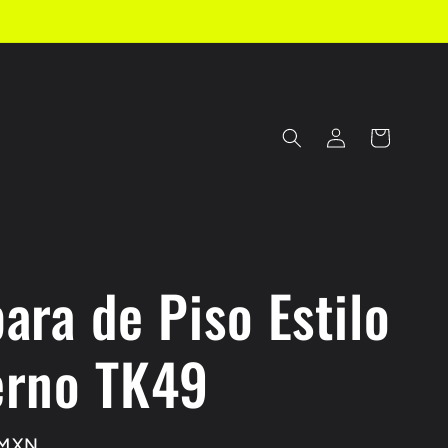
Iniciar
Carrito
sesión
ara de Piso Estilo
rno TK49
 MXN